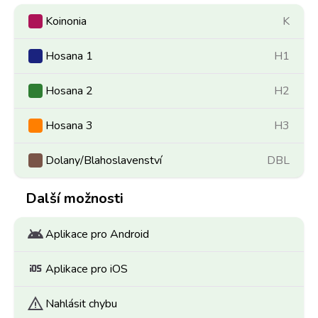
Koinonia
K
Hosana 1
H1
Hosana 2
H2
Hosana 3
H3
Dolany/Blahoslavenství
DBL
Další možnosti
android
Aplikace pro Android
ios
Aplikace pro iOS
warning
Nahlásit chybu