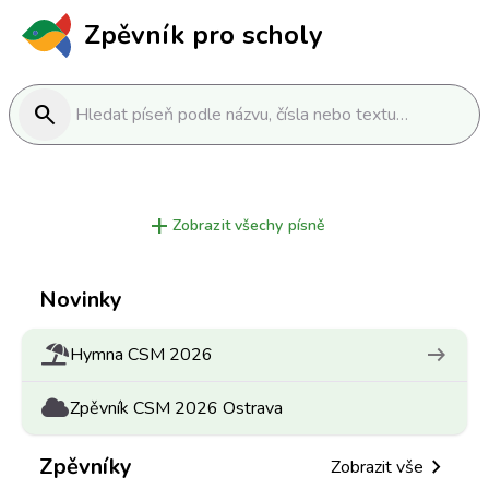
Zpěvník pro scholy
search
Hledat píseň podle názvu, čísla nebo textu…
add
Zobrazit všechy písně
Novinky
arrow_right_alt
Hymna CSM 2026
Zpěvník CSM 2026 Ostrava
Zpěvníky
chevron_right
Zobrazit vše