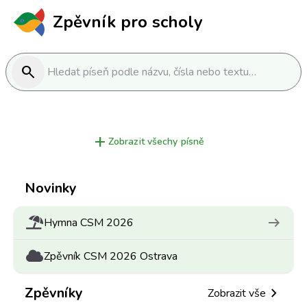
Zpěvník pro scholy
search
Hledat píseň podle názvu, čísla nebo textu…
add
Zobrazit všechy písně
Novinky
arrow_right_alt
Hymna CSM 2026
Zpěvník CSM 2026 Ostrava
Zpěvníky
chevron_right
Zobrazit vše