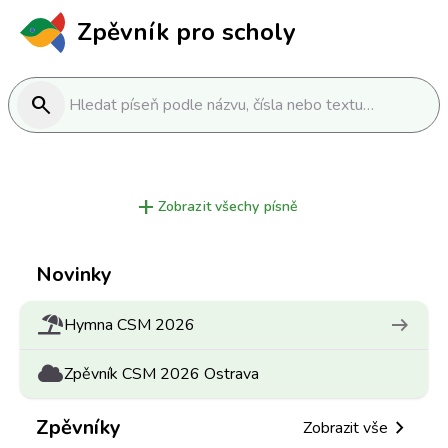
Zpěvník pro scholy
search
Hledat píseň podle názvu, čísla nebo textu…
add
Zobrazit všechy písně
Novinky
arrow_right_alt
Hymna CSM 2026
Zpěvník CSM 2026 Ostrava
Zpěvníky
chevron_right
Zobrazit vše