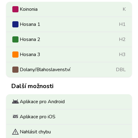
Koinonia
K
Hosana 1
H1
Hosana 2
H2
Hosana 3
H3
Dolany/Blahoslavenství
DBL
Další možnosti
android
Aplikace pro Android
ios
Aplikace pro iOS
warning
Nahlásit chybu