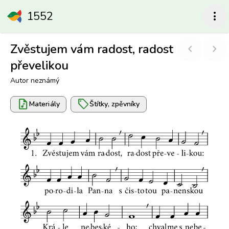
1552
more_vert
Zvěstujem vám radost, radost
chevron_left
chevron_right
převelikou
Autor neznámý
audio_file
sell
Materiály
Štítky, zpěvníky