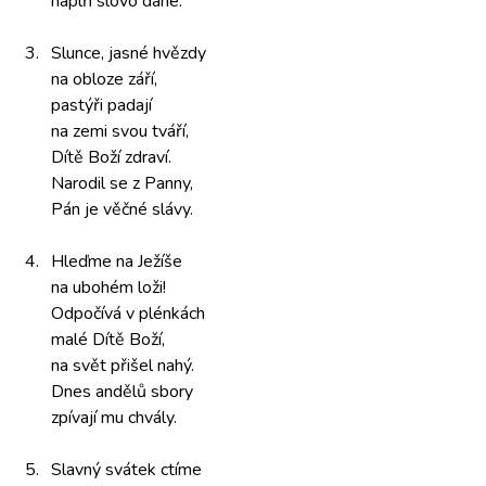
naplň slovo
dané.
3.
Slunce, jasné
hvězdy
na obloze
září,
pastýři padají
na zemi
svou tváří,
Dítě Boží
zdraví.
Narodil se
z Panny,
Pán je
věčné slávy.
4.
Hleďme na
Ježíše
na ubohém
loži!
Odpočívá v
plénkách
malé Dítě
Boží,
na svět
přišel nahý.
Dnes andělů
sbory
zpívají mu
chvály.
5.
Slavný svátek
ctíme