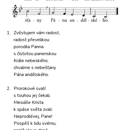
1.
Zvěstujem vám
radost,
radost převelikou:
porodila Panna
s čistotou
panenskou
Krále nebeského;
chvalme s
nebešťany
Pána andělského.
2.
Prorokové svatí
s touhou
jej čekali,
Mesiáše Krista
k spáse
světa zvali:
Neprodlévej, Pane!
Pospěš k
lidu svému,