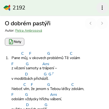
2192
more_vert
O dobrém pastýři
chevron_left
chevron_right
Autor:
Petra Ambrosová
audio_file
Noty
C
F
G
C
1.
Pane
můj,
v okovech
problémů Tě
volám
F
G
A
mi
z vězení
samoty a
trápení –
7
D
G
G
v modlit
bách přichá
zíš
.
C
F
G
C
Neboť
vím,
že jenom
s Tebou
léčky
zdolám,
F
G
A
mi
odolám
vždycky hříchu
vábení,
D
G