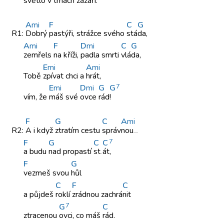
světlo v
tmách zazá
ří.
A
mi
F
C
G
R1:
Dobrý
pastýři, strážce
svého
stá
da,
A
mi
F
D
mi
C
G
zemřels
na kříži,
padla smrti
vlá
da,
E
mi
A
mi
Tobě
zpívat chci
a
hrát,
7
E
mi
D
mi
G
G
vím, že
máš své
ovce
rád
!
F
G
C
A
mi
R2:
A i
když
ztratím cestu
správ
nou
7
F
G
C
C
a budu
nad propastí
st
át,
F
G
vezmeš svou
hůl
C
F
C
a půjdeš
roklí
zrádnou zachrá
nit
7
G
C
ztracenou
ovci, co
máš
rád.