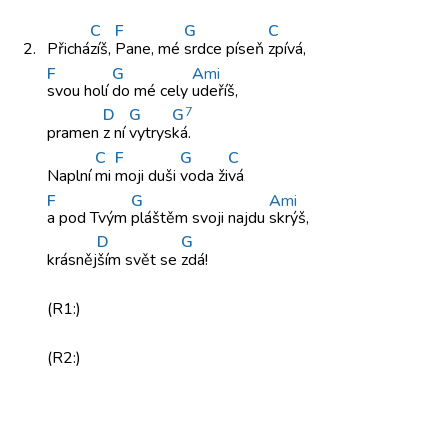
C
F
G
C
2.
Přichá
zíš,
Pane, mé
srdce píseň
zpívá,
F
G
A
mi
svou holí
do mé
cely
udeříš,
7
D
G
G
pramen
z ní
vytrys
ká.
C
F
G
C
Naplní
mi
moji duši
voda ži
vá
F
G
A
mi
a pod
Tvým
pláštěm svoji
najdu
skrýš,
D
G
krásněj
ším svět
se
zdá!
(R1:)
(R2:)