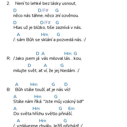
2.
Není to leh
ké bez
lásky usnout,
D
D
/F#
G
něco nás táh
ne, něco
zní ozvěnou.
D
D
/F#
G
Hlas už je
blíz
ko, tiše
zaznívá v nás,
A
H
m
G
/:
sám Bůh
se
sklání a
pozvedá nás. :/
D
A
H
m
G
R:
/:Jako jsem
já
vás miloval
lás
kou,
D
A
G
milujte
svět, ať
ví, že jej
hledám. :/
A
H
m
G
D
B:
Bůh stá
le touží, ať
je nás
víc!
A
H
m
G
Stále nám
říká: "Jste
můj vzácný lid!"
A
H
m
G
E
m
Do světa
hříchu světlo
přiná
ší,
A
H
m
G
/:
vzdávejme
chválu, Ježíš
přichází! :/