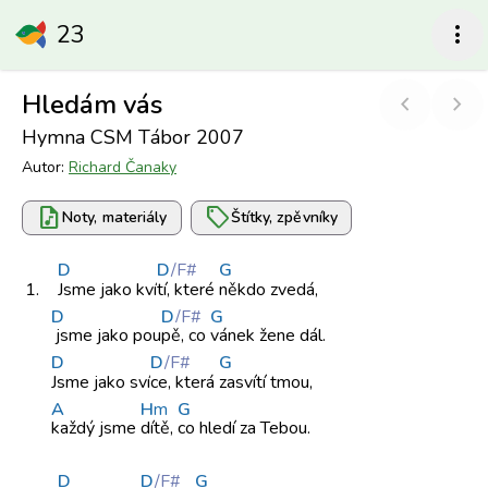
23
more_vert
Hledám vás
chevron_left
chevron_right
Hymna CSM Tábor 2007
Autor:
Richard Čanaky
audio_file
sell
Noty, materiály
Štítky, zpěvníky
D
D
/F#
G
1.
Jsme jako kví
tí, které
někdo zvedá,
D
D
/F#
G
jsme jako pou
pě, co
vánek žene dál.
D
D
/F#
G
Jsme jako sví
ce, která
zasvítí tmou,
A
H
m
G
každý jsme
dítě,
co hledí za Tebou.
D
D
/F#
G