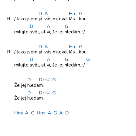
D
A
H
m
G
R:
/:Jako jsem
já
vás miloval
lás
kou,
D
A
G
milujte
svět, ať
ví, že jej
hledám. :/
D
A
H
m
G
R:
/:Jako jsem
já
vás miloval
lás
kou,
D
A
G
G
milujte
svět, ať
ví, že jej
hledám. :/
D
D
/F#
G
Že jej
hledá
m.
D
D
/F#
G
Že jej
hledá
m.
H
mi
A
G
H
mi
A
G
A
D