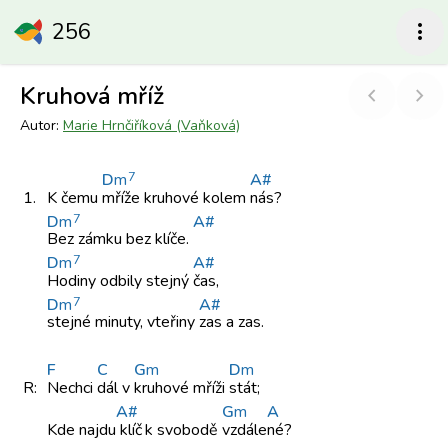
256
more_vert
Kruhová mříž
chevron_left
chevron_right
Autor:
Marie Hrnčiříková (Vaňková)
7
D
m
A#
1.
K čemu
mříže kruhové
kolem
nás?
7
D
m
A#
Bez zámku
bez klíče.
7
D
m
A#
Hodiny odbily
stejný
čas,
7
D
m
A#
stejné minuty,
vteřiny
zas a
zas.
F
C
G
m
D
m
R:
Nechci
dál v
kruhové mříži
stát;
A#
G
m
A
Kde najdu
klíč
k svobodě
vzdále
né?