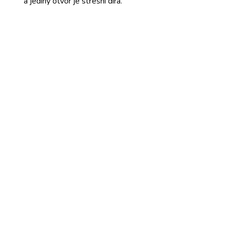
a
jediný otvor
je
střešní díra.