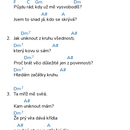
F
C
G
m
D
m
Půjdu
rád;
kdy už
mě vysvobo
díš?
A#
A
Jsem to
snad
já, kdo
se
skrývá?
7
D
m
A#
2.
Jak
uniknout z
kruhu všednos
ti,
7
D
m
A#
který kovu
si sám?
7
D
m
A#
Proč
brát věci
důležité jen
z povinnosti?
7
D
m
A#
Hledám začátky
kruhu.
7
D
m
3.
Ta mříž
mě svírá;
A#
Kam
uniknout mám?
7
D
m
Že prý
víra dává
křídla
A#
A