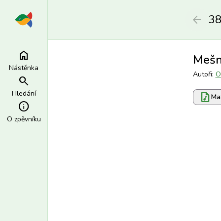
3
arrow_back
home
Mešní
Nástěnka
Autoři:
O
search
Hledání
audio_file
Mat
info
O zpěvníku