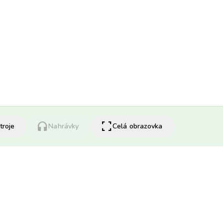
headphones
fullscreen
troje
Nahrávky
Celá obrazovka