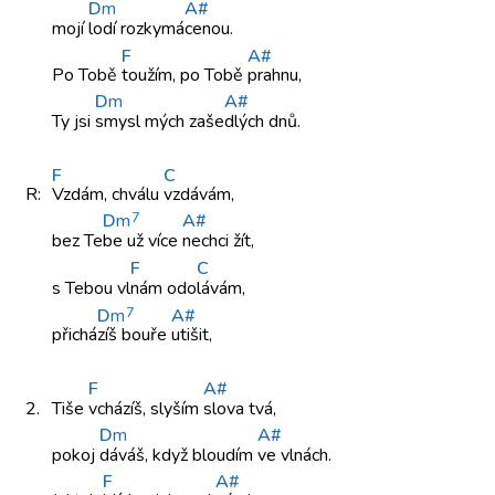
D
m
A#
mojí
lodí rozkymá
cenou.
F
A#
Po Tobě
toužím, po
Tobě
prahnu,
D
m
A#
Ty jsi
smysl mých
zaše
dlých dnů.
F
C
R:
Vzdám, chválu
vzdávám,
7
D
m
A#
bez Te
be už
více
nechci žít,
F
C
s Tebou
vl
nám odo
lávám,
7
D
m
A#
přichá
zíš bouře
utišit,
F
A#
2.
Tiše
vcházíš, slyším
slova tvá,
D
m
A#
pokoj
dáváš, když
bloudím
ve vlnách.
F
A#