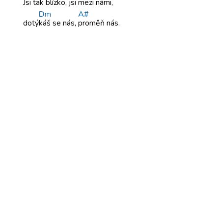
Jsi tak
blízko, jsi
mezi
námi,
D
m
A#
dotý
káš se
nás,
proměň nás.