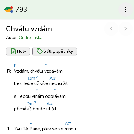
793
more_vert
Chválu vzdám
chevron_left
chevron_right
Autor:
Ondřej Liška
audio_file
sell
Noty
Štítky, zpěvníky
F
C
R:
Vzdám, chválu
vzdávám,
7
D
m
A#
bez Te
be už
více
nechci žít,
F
C
s Tebou
vl
nám odo
lávám,
7
D
m
A#
přichá
zíš bouře
utišit,
F
A#
1.
Zvu Tě
Pane, plav
se se
mnou