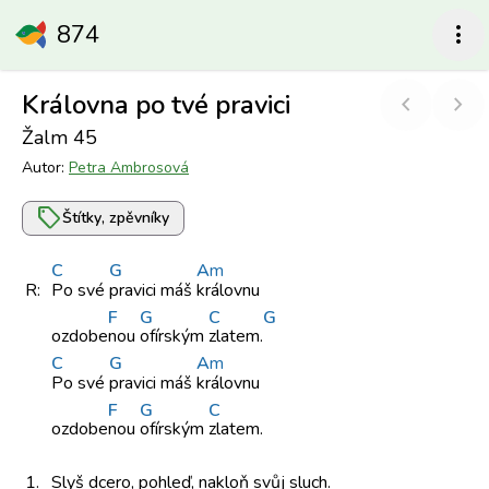
874
more_vert
Královna po tvé pravici
chevron_left
chevron_right
Žalm 45
Autor:
Petra Ambrosová
sell
Štítky, zpěvníky
C
G
A
m
R:
Po své
pravici máš
královnu
F
G
C
G
ozdobe
nou
ofírským
zlatem.
C
G
A
m
Po své
pravici máš
královnu
F
G
C
ozdobe
nou
ofírským
zlatem.
1.
Slyš dcero,
pohleď, nakloň
svůj sluch.