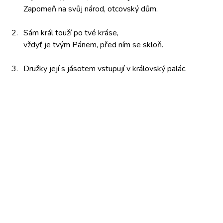
Zapomeň na
svůj národ,
otcovský dům.
2.
Sám král
touží po
tvé kráse,
vždyť je
tvým Pánem,
před ním
se skloň.
3.
Družky její
s jásotem
vstupují v
královský palác.