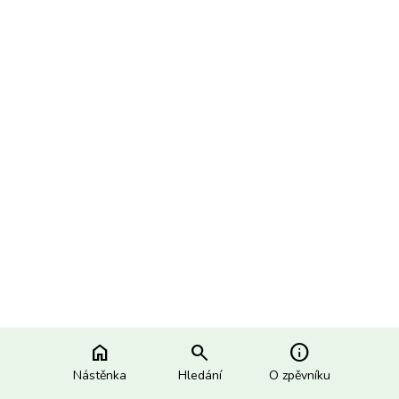
home
search
info
Nástěnka
Hledání
O zpěvníku