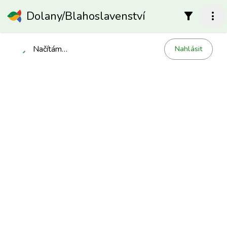
Dolany/Blahoslavenství
filter_alt
more_vert
Načítám…
Nahlásit
Načítání…