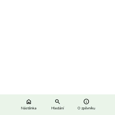
home
search
info
Nástěnka
Hledání
O zpěvníku