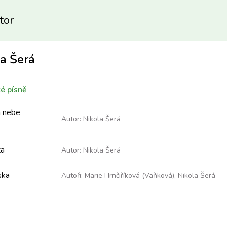
tor
a Šerá
é písně
 nebe
Autor:
Nikola Šerá
ta
Autor:
Nikola Šerá
ska
Autoři:
Marie Hrnčiříková (Vaňková)
,
Nikola Šerá