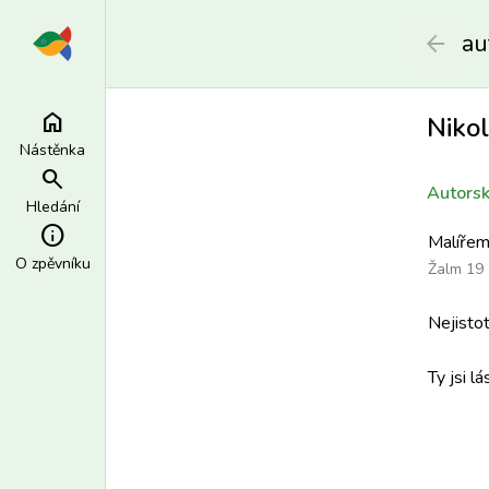
au
arrow_back
home
Nikol
Nástěnka
search
Autorsk
Hledání
info
Malířem
O zpěvníku
Žalm 19
Nejisto
Ty jsi lá