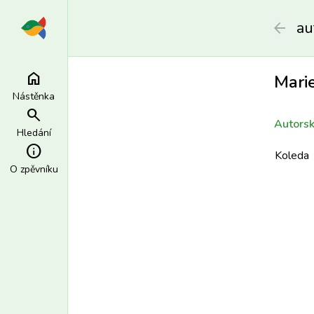
au
arrow_back
home
Mari
Nástěnka
search
Autorsk
Hledání
info
Koleda
O zpěvníku