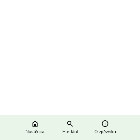
home
search
info
Nástěnka
Hledání
O zpěvníku