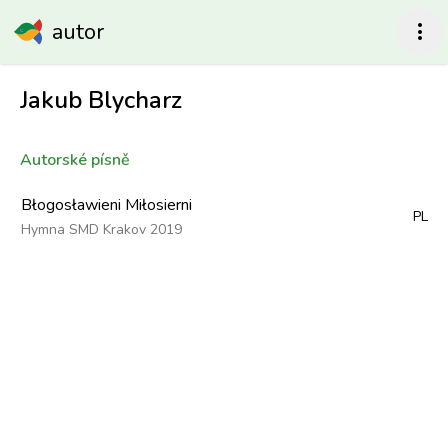
autor
more_vert
Jakub Blycharz
Autorské písně
Błogosławieni Miłosierni
PL
Hymna SMD Krakov 2019