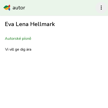
autor
more_vert
Eva Lena Hellmark
Autorské písně
Vi vill ge dig ära