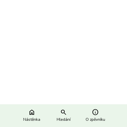
home
search
info
Nástěnka
Hledání
O zpěvníku