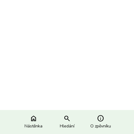
home
search
info
Nástěnka
Hledání
O zpěvníku