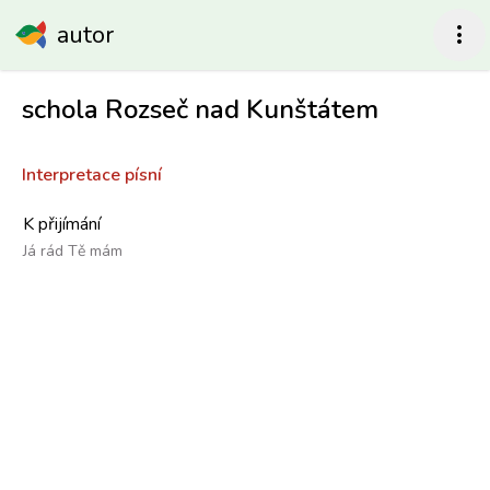
autor
more_vert
schola Rozseč nad Kunštátem
Interpretace písní
K přijímání
Já rád Tě mám