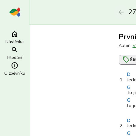
2
arrow_back
home
První
Nástěnka
Autoři:
V
search
Hledání
sell
Ští
info
O zpěvníku
D
1.
Jede
G
To j
G
to j
D
2.
Jedn
G