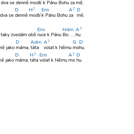
 dva
se
denně
modlí
k Pánu
Bohu
za
mě,
7
7
D
H
E
mi
A
D
 dva
se
denně
modlí
k Pánu
Bohu
za
mě.
7
E
mi
H
dim
A
á
taky zvedám
obě
ruce k
Pánu
Bo
hu.
7
D
A
dim
A
G
D
ně jako
máma,
táta
volat k
Němu
mo
hu,
7
7
D
H
E
mi
A
D
ně jako
máma,
táta
volat k
Němu
mo
hu.