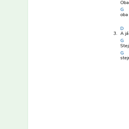
Oba
G
oba
D
3.
A j
G
Stej
G
stej