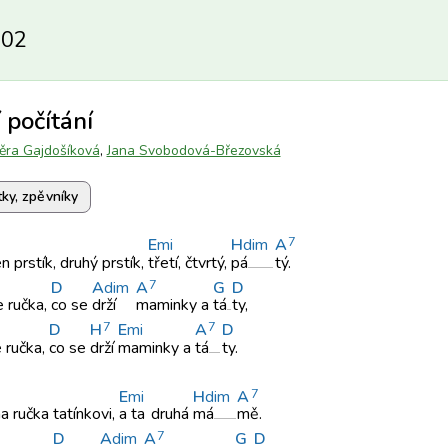
702
 počítání
ěra Gajdošíková
,
Jana Svobodová-Březovská
tky, zpěvníky
7
E
mi
H
dim
A
n prstík,
druhý prstík,
třetí, čtvrtý,
pá
tý.
7
D
A
dim
A
G
D
e
ručka,
co se
drží
maminky a
tá
ty,
7
7
D
H
E
mi
A
D
e
ručka,
co se
drží
maminky a
tá
ty.
7
E
mi
H
dim
A
a ručka
tatínkovi,
a ta
druhá
má
mě.
7
D
A
dim
A
G
D