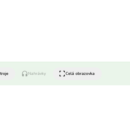
headphones
fullscreen
troje
Nahrávky
Celá obrazovka