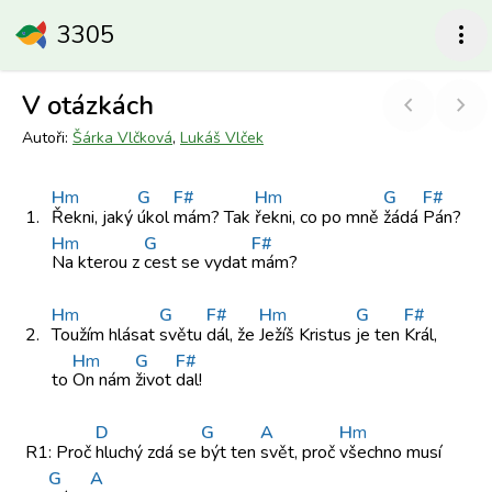
3305
more_vert
V otázkách
chevron_left
chevron_right
Autoři:
Šárka Vlčková
,
Lukáš Vlček
H
m
G
F#
H
m
G
F#
1.
Řekni, jaký
úkol
mám? Tak
řekni, co
po mně
žádá
Pán?
H
m
G
F#
Na kterou
z
cest se
vydat
mám?
H
m
G
F#
H
m
G
F#
2.
Toužím hlásat
světu
dál, že
Ježíš Kristus
je ten
Král,
H
m
G
F#
to
On nám
život
dal!
D
G
A
H
m
R1:
Proč
hluchý zdá
se
být ten
svět, proč
všechno musí
G
A