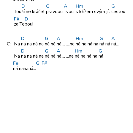
D
G
A
H
m
G
Tou
žíme kráčet
pravdou
Tvou,
s křížem
svým jít
cestou
F#
D
za Te
bou!
D
G
A
H
m
G
A
C:
Na
ná na
ná na
ná ná
ná.... ....na
ná na
ná na
ná ná
ná....
D
G
A
H
m
G
Na
ná na
ná na
ná ná
ná.... ...na
ná na
ná na
ná
F#
G
F#
ná nananá...