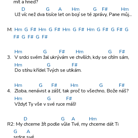
mít a
hned?
D
G
A
H
m
G
F#
H
m
Už
víc než
dva
tisíce
let on
bojí se
té
zprá
vy, Pane
můj...
M:
H
m
G
F#
H
m
G
F#
H
m
G
F#
H
m
G
F#
G
F#
G
F#
G
F#
G
F#
H
m
G
F#
H
m
G
F#
3.
V srdci
svém
žal ukrý
vám ve
chvílích, kdy
se
cítím
sám,
H
m
G
F#
Do stínu
křídel
Tvých se
utí
kám.
H
m
G
F#
H
m
G
F#
4.
Zloba, nená
vist a
zášť, tak
proč to
všech
no, Bože
náš?
H
m
G
F#
Vždyť Ty
vše v
své ruce
máš!
D
G
A
H
m
R2:
My
chceme žít
podle
vůle
Tvé, my
chceme dát
Ti
G
A
srdce
své,