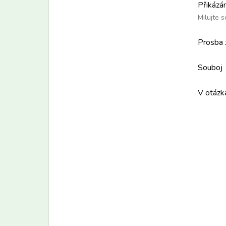
Přikázán
Milujte 
Prosba 
Souboj
V otázk