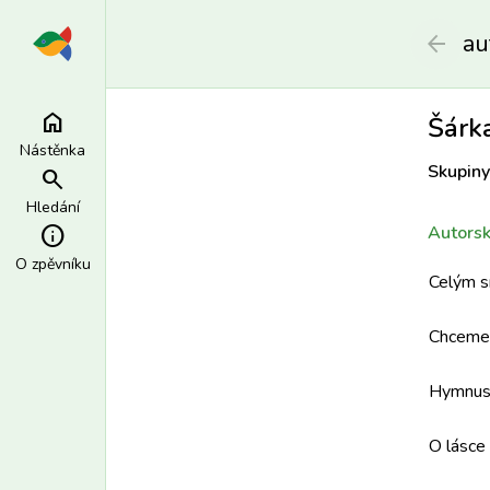
au
arrow_back
home
Šárk
Nástěnka
Skupiny
search
Hledání
info
Autorsk
O zpěvníku
Celým 
Chceme 
Hymnus
O lásce