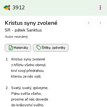
3912
more_vert
Kristus syny zvolené
chevron_left
chevron_right
SR - pátek Sanktus
Autor neznámý
audio_file
sell
Materiály
Štítky, zpěvníky
1.
Kristus syny
zvolené
z hříchu
všeho obmyl
krví svojí
předrahou,
kterou za
nás vylil.
2.
Svatý, svatý,
zpívejme,
Pánu světa
všeho,
prosme af
nás dovede
do krá­lovství
svého.