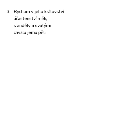
3.
Bychom v
jeho království
účasten­ství měli,
s anděly
a svatými
chválu jemu
pěli.