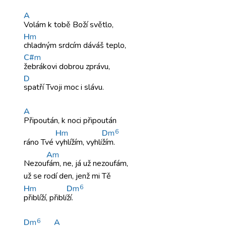
A
Volám k
tobě Boží
světlo,
H
m
chladným srdcím
dáváš teplo,
C#
m
žebrákovi dobrou
zprávu,
D
spatří Tvoji
moc i
slávu.
A
Připoután, k
noci připoután
6
H
m
D
m
ráno Tvé
vyhlížím, vyhlí
žím.
A
m
Nezou
fám, ne,
já už
nezoufám,
už se
rodí den,
jenž mi
Tě
6
H
m
D
m
přiblíží, přiblí
ží.
6
D
m
A