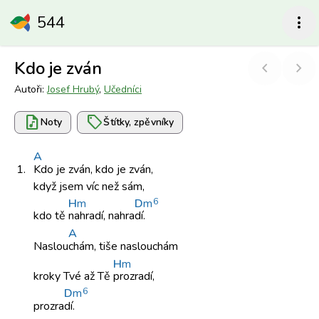
544
more_vert
Kdo je zván
chevron_left
chevron_right
Autoři:
Josef Hrubý
,
Učedníci
audio_file
sell
Noty
Štítky, zpěvníky
A
1.
Kdo je
zván, kdo
je zván,
když jsem
víc než
sám,
6
H
m
D
m
kdo tě
nahradí, nahra
dí.
A
Naslou
chám, tiše
naslouchám
H
m
kroky Tvé
až Tě
prozradí,
6
D
m
prozra
dí.