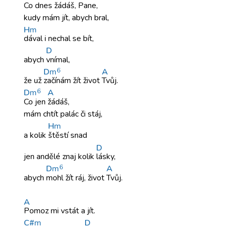
Co dnes
žádáš, Pane,
kudy mám
jít, abych
bral,
H
m
dával i
nechal se
bít,
D
abych
vnímal,
6
D
m
A
že už
začínám žít
život
Tvůj.
6
D
m
A
Co jen
žádáš,
mám chtít
palác či
stáj,
H
m
a kolik
štěstí snad
D
jen andělé
znaj kolik
lásky,
6
D
m
A
abych
mohl žít
ráj, život
Tvůj.
A
Pomoz mi
vstát a
jít.
C#
m
D