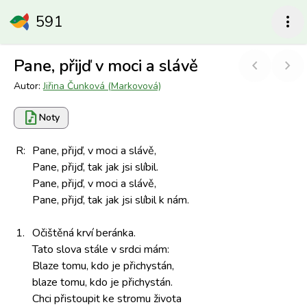
591
more_vert
Pane, přijď v moci a slávě
chevron_left
chevron_right
Autor:
Jiřina Čunková (Markovová)
audio_file
Noty
R:
Pane, přijď,
v moci
a slávě,
Pane, přijď,
tak jak
jsi slíbil.
Pane, přijď,
v moci
a slávě,
Pane, přijď,
tak jak
jsi slíbil
k nám.
1.
Očištěná krví
beránka.
Tato slova
stále v
srdci mám:
Blaze tomu,
kdo je
přichystán,
blaze tomu,
kdo je
přichystán.
Chci přistoupit
ke stromu
života