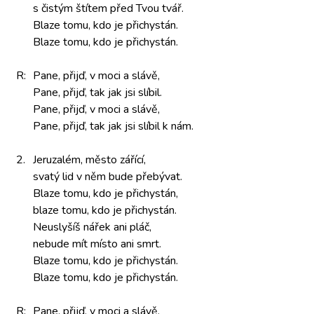
s čistým
štítem před
Tvou tvář.
Blaze tomu,
kdo je
přichystán.
Blaze tomu,
kdo je
přichystán.
R:
Pane, přijď,
v moci
a slávě,
Pane, přijď,
tak jak
jsi slíbil.
Pane, přijď,
v moci
a slávě,
Pane, přijď,
tak jak
jsi slíbil
k nám.
2.
Jeruzalém, město
zářící,
svatý lid
v něm
bude přebývat.
Blaze tomu,
kdo je
přichystán,
blaze tomu,
kdo je
přichystán.
Neuslyšíš nářek
ani pláč,
nebude mít
místo ani
smrt.
Blaze tomu,
kdo je
přichystán.
Blaze tomu,
kdo je
přichystán.
R:
Pane, přijď,
v moci
a slávě,