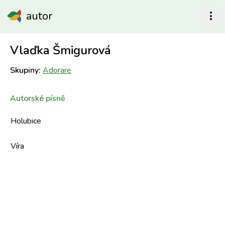
autor
more_vert
Vlaďka Šmigurová
Skupiny:
Adorare
Autorské písně
Holubice
Víra