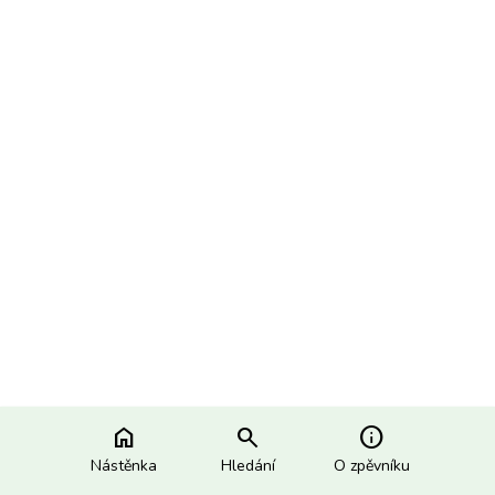
home
search
info
Nástěnka
Hledání
O zpěvníku