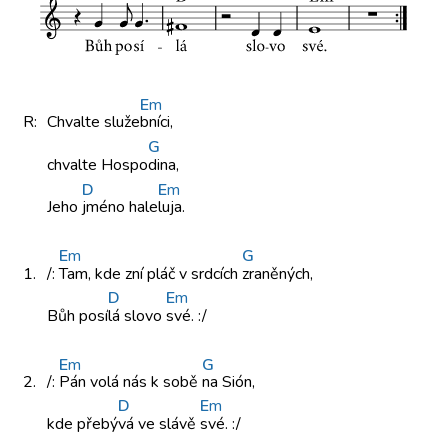
E
m
R:
Chvalte služe
bníci,
G
chvalte Hospo
dina,
D
E
m
Jeho
jméno hale
luja.
E
m
G
1.
/:
Tam, kde
zní pláč
v srdcích
zraněných,
D
E
m
Bůh posí
lá slovo
své. :/
E
m
G
2.
/:
Pán volá
nás k
sobě
na Sión,
D
E
m
kde přebý
vá ve
slávě
své. :/