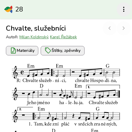
28
more_vert
Chvalte, služebníci
chevron_left
chevron_right
Autoři:
Milan Koldinský
,
Karel Řežábek
audio_file
sell
Materiály
Štítky, zpěvníky