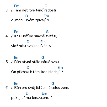
E
m
G
3.
/:
Tam děti
tvé tančí
radostí,
D
E
m
o jménu
Tvém zpíva
jí. :/
E
m
G
4.
/:
Kéž Boží
lid slavně
zvítězí,
D
E
m
vlož ruku
svou na
Sión. :/
E
m
G
5.
/:
Bůh otvírá
stále
náruč svou,
D
E
m
On přichá
zí k
těm, kdo
hleda
jí. :/
E
m
G
6.
/:
Bůh pro
svůj lid
žehná
celou zem,
D
E
m
pokoj ať
má Jeruza
lém. :/