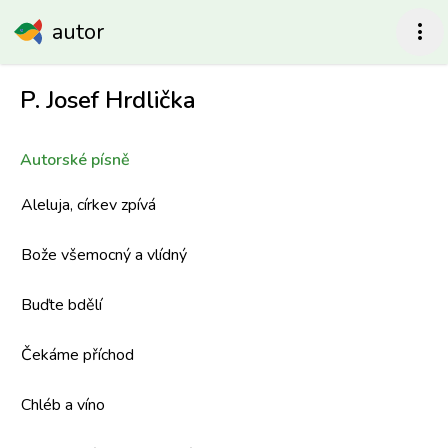
autor
more_vert
P. Josef Hrdlička
Autorské písně
Aleluja, církev zpívá
Bože všemocný a vlídný
Buďte bdělí
Čekáme příchod
Chléb a víno