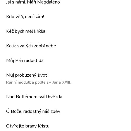
Jsi s námi, Máří Magdaléno
Kdo věří, není sám!
Kéž bych měl křídla
Kolik svatých zdobí nebe
Můj Pán radost dá
Můj probuzený život
Ranní modlitba podle sv. Jana XXIII.
Nad Betlémem svítí hvězda
Ó Bože, radostný náš zpěv
Otvírejte brány Kristu